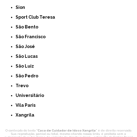
Sion
Sport Club Teresa
São Bento
São Francisco
São José
São Lucas
São Luiz
São Pedro
Trevo
Universitário
Vila Paris
Xangrila
O conteúdo do texto "
Casa de Cuidador de Idoso Xangrila
" é de direito reservado.
Sua reprodução, parcial ou total, mesmo citando nossos links, é proibida sem a