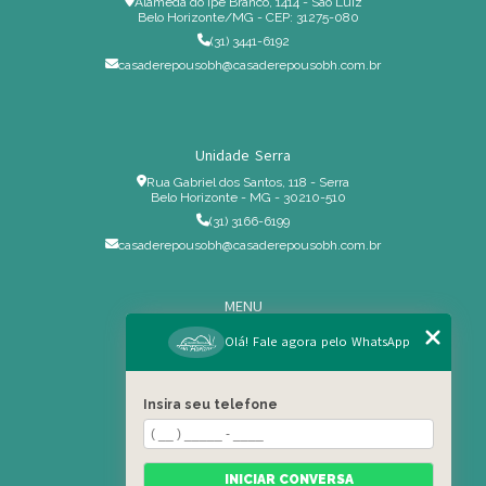
Alameda do Ipê Branco, 1414 - São Luiz
Belo Horizonte/MG - CEP: 31275-080
(31) 3441-6192
casaderepousobh@casaderepousobh.com.br
Unidade Serra
Rua Gabriel dos Santos, 118 - Serra
Belo Horizonte - MG - 30210-510
(31) 3166-6199
casaderepousobh@casaderepousobh.com.br
MENU
Home
Olá! Fale agora pelo WhatsApp
Institucional
Estrutura
Insira seu telefone
Serviços Especiais
Blog
Residência
INICIAR CONVERSA