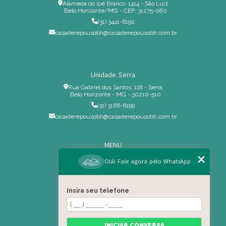
Alameda do Ipê Branco, 1414 - São Luiz
Belo Horizonte/MG - CEP: 31275-080
(31) 3441-6192
casaderepousobh@casaderepousobh.com.br
Unidade Serra
Rua Gabriel dos Santos, 118 - Serra
Belo Horizonte - MG - 30210-510
(31) 3166-6199
casaderepousobh@casaderepousobh.com.br
MENU
Home
Olá! Fale agora pelo WhatsApp
Institucional
Estrutura
Insira seu telefone
Serviços Especiais
Blog
Residência
INICIAR CONVERSA