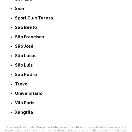
Sion
Sport Club Teresa
São Bento
São Francisco
São José
São Lucas
São Luiz
São Pedro
Trevo
Universitário
Vila Paris
Xangrila
O conteúdo do texto "
Casa de Asilo para Idoso Prado
" é de direito reservado. Sua
reprodução, parcial ou total, mesmo citando nossos links, é proibida sem a autorização