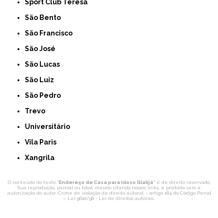
Sport Club Teresa
São Bento
São Francisco
São José
São Lucas
São Luiz
São Pedro
Trevo
Universitário
Vila Paris
Xangrila
O conteúdo do texto "
Endereço de Casa para Idoso Glalijá
" é de direito reservado.
Sua reprodução, parcial ou total, mesmo citando nossos links, é proibida sem a
autorização do autor. Crime de violação de direito autoral – artigo 184 do Código Penal
–
Lei 9610/98 - Lei de direitos autorais
.