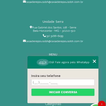
casaderepousobh@casaderepousobh.com.br
Unidade Serra
Rua Gabriel dos Santos, 118 - Serra
Belo Horizonte - MG - 30210-510
(31) 3166-6199
casaderepousobh@casaderepousobh.com.br
MENU
Home
Olá! Fale agora pelo WhatsApp
Institucional
Estrutura
Insira seu telefone
Serviços Especiais
Blog
Residência
INICIAR CONVERSA
Contato
Categorias
1