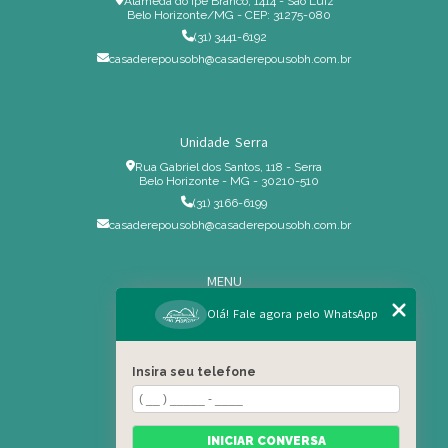
Alameda do Ipê Branco, 1414 - São Luiz
Belo Horizonte/MG - CEP: 31275-080
(31) 3441-6192
casaderepousobh@casaderepousobh.com.br
Unidade Serra
Rua Gabriel dos Santos, 118 - Serra
Belo Horizonte - MG - 30210-510
(31) 3166-6199
casaderepousobh@casaderepousobh.com.br
MENU
Home
Olá! Fale agora pelo WhatsApp
Institucional
Estrutura
Insira seu telefone
Serviços Especiais
Blog
Residência
INICIAR CONVERSA