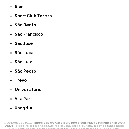
Sion
Sport Club Teresa
São Bento
São Francisco
São José
São Lucas
São Luiz
São Pedro
Trevo
Universitário
Vila Paris
Xangrila
O conteúdo do texto "
Endereço de Casa para Idoso com Mal de Parkinson Estrela
Dalva
" é de direito reservado. Sua reprodução, parcial ou total, mesmo citando nossos
links, é proibida sem a autorização do autor. Crime de violação de direito autoral –