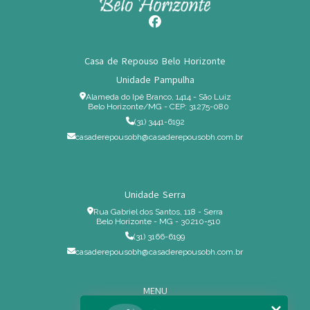
Casa de Repouso Belo Horizonte
Unidade Pampulha
Alameda do Ipê Branco, 1414 - São Luiz
Belo Horizonte/MG - CEP: 31275-080
(31) 3441-6192
casaderepousobh@casaderepousobh.com.br
Unidade Serra
Rua Gabriel dos Santos, 118 - Serra
Belo Horizonte - MG - 30210-510
(31) 3166-6199
casaderepousobh@casaderepousobh.com.br
MENU
Home