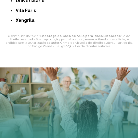
Universitário
Vila Paris
Xangrila
O conteúdo do texto "
Endereço de Casa de Asilo para Idoso Liberdade
" é de
direito reservado. Sua reprodução, parcial ou total, mesmo citando nossos links, é
proibida sem a autorização do autor. Crime de violação de direito autoral – artigo 184
do Código Penal –
Lei 9610/98 - Lei de direitos autorais
.