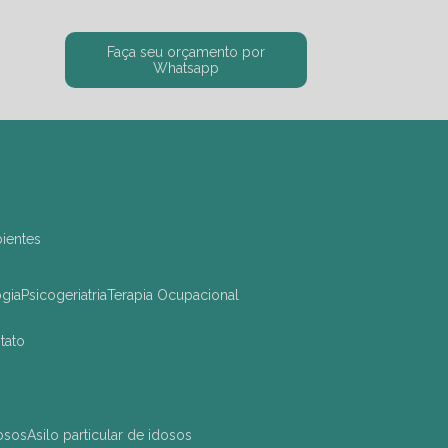
Faça seu orçamento por
Whatsapp
bientes
ogia
Psicogeriatria
Terapia Ocupacional
ntato
dosos
asilo particular de idosos