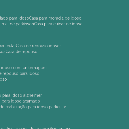
idado para idoso
casa para moradia de idoso
m mal de parkinson
casa para cuidar de idoso
articular
casa de repouso idosos
sos
casa de repouso
ara idoso com enfermagem
 de repouso para idoso
idoso
ção para idoso alzheimer
ão para idoso acamado
a de reabilitação para idoso particular
 particular para idoso com fisioterapia