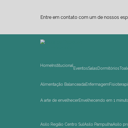
Entre em contato com um de nossos espe
Home
Institucional
Eventos
Salas
Dormitórios
Toa
Alimentação Balanceada
Enfermagem
Fisioterap
A arte de envelhecer
Envelhecendo em 1 minut
asilo Região Centro Sul
asilo Pampulha
asilo 