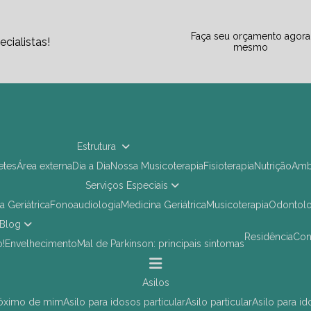
Faça seu orçamento agora
cialistas!
mesmo
Estrutura
letes
Área externa
Dia a Dia
Nossa Musicoterapia
Fisioterapia
Nutrição
Am
Serviços Especiais
ia Geriátrica
Fonoaudiologia
Medicina Geriátrica
Musicoterapia
Odontol
Blog
Residência
Co
o!
Envelhecimento
Mal de Parkinson: principais sintomas
asilos
próximo de mim
asilo para idosos particular
asilo particular
asilo para i