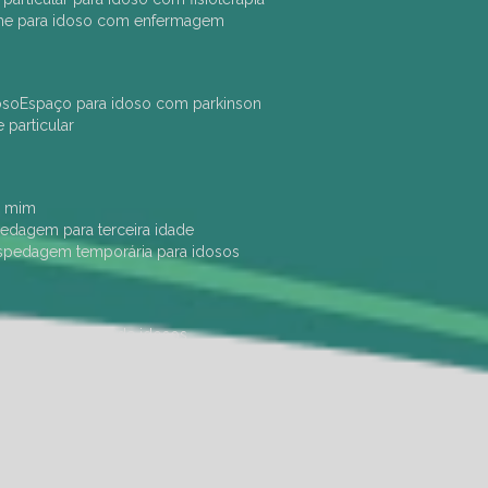
che para idoso com enfermagem
oso
espaço para idoso com parkinson
e particular
e mim
pedagem para terceira idade
ospedagem temporária para idosos
dade física
hotel de idosos
ulha
ilpi para idosos
instituição de idosos
 permanência de idosos