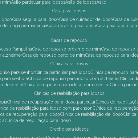
de mim
asilo particular para idosos
asilo de idosos
asilo
casa para idosos
 idoso
casa segura para idoso
casa de cuidador de idoso
casa de cu
so de longa permanência
casa de asilo para idoso
casa para idoso co
casas de repouso
epouso Pampulha
casa de repouso próximo de mim
casa de repouso p
o alzheimer
casa de repouso perto de mim
casa de repouso para ido
clínica para idosos
epouso para senhor
clínica particular para idoso
clínica de repouso p
so para senhora
clínica de repouso para idoso com alzheimer
clínica
uso de idoso
clínica de repouso para idoso com médico
clínica para 
clínicas de reabilitação para idosos
apia
clínica de recuperação para idoso particular
clínica de reabilita
clínica de reabilitação para idoso com parkinson
clínica de recuperaç
ínica de recuperação para idoso
clínica de reabilitação de idoso
clínic
pia
clínica de reabilitação para idoso
creche para idosos
r para idoso com médico
creche para idoso para fim de semana
creche