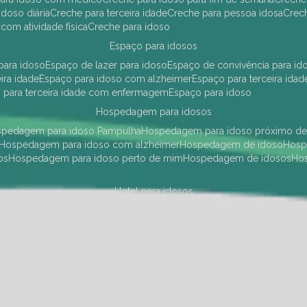
idoso diária
creche para terceira idade
creche para pessoa idosa
cre
 com atividade física
creche para idoso
espaço para idosos
 para idoso
espaço de lazer para idoso
espaço de convivência para id
eira idade
espaço para idoso com alzheimer
espaço para terceira idad
o para terceira idade com enfermagem
espaço para idoso
hospedagem para idosos
ospedagem para idoso Pampulha
hospedagem para idoso próximo d
hospedagem para idoso com alzheimer
hospedagem de idoso
hos
os
hospedagem para idoso perto de mim
hospedagem de idosos
h
hotel para idosos
 idoso Pampulha
hotel para idoso próximo
hotel para idoso com debili
a para terceira idade
hotel para terceira idade
hotel para idoso
instituições de longa permanência para idosos
Região Centro Sul
instituição de longa permanência para idosos Pamp
i asilo
instituição longa permanência para idosos
instituições de longa