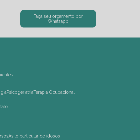
Faça seu orçamento por
Whatsapp
bientes
ogia
Psicogeriatria
Terapia Ocupacional
ntato
dosos
asilo particular de idosos