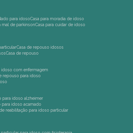
idado para idoso
casa para moradia de idoso
m mal de parkinson
casa para cuidar de idoso
articular
casa de repouso idosos
sos
casa de repouso
ara idoso com enfermagem
 de repouso para idoso
idoso
ção para idoso alzheimer
ão para idoso acamado
a de reabilitação para idoso particular
 particular para idoso com fisioterapia