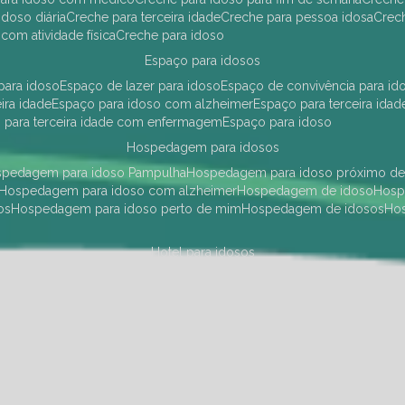
idoso diária
creche para terceira idade
creche para pessoa idosa
cre
 com atividade física
creche para idoso
espaço para idosos
 para idoso
espaço de lazer para idoso
espaço de convivência para id
eira idade
espaço para idoso com alzheimer
espaço para terceira idad
o para terceira idade com enfermagem
espaço para idoso
hospedagem para idosos
ospedagem para idoso Pampulha
hospedagem para idoso próximo d
hospedagem para idoso com alzheimer
hospedagem de idoso
hos
os
hospedagem para idoso perto de mim
hospedagem de idosos
h
hotel para idosos
 idoso Pampulha
hotel para idoso próximo
hotel para idoso com debili
a para terceira idade
hotel para terceira idade
hotel para idoso
instituições de longa permanência para idosos
Região Centro Sul
instituição de longa permanência para idosos Pamp
i asilo
instituição longa permanência para idosos
instituições de longa