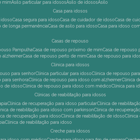
de mim
asilo particular para idosos
asilo de idosos
asilo
casa para idosos
 idoso
casa segura para idoso
casa de cuidador de idoso
casa de cu
so de longa permanência
casa de asilo para idoso
casa para idoso co
casas de repouso
epouso Pampulha
casa de repouso próximo de mim
casa de repouso p
o alzheimer
casa de repouso perto de mim
casa de repouso para ido
clínica para idosos
epouso para senhor
clínica particular para idoso
clínica de repouso p
so para senhora
clínica de repouso para idoso com alzheimer
clínica
uso de idoso
clínica de repouso para idoso com médico
clínica para 
clínicas de reabilitação para idosos
apia
clínica de recuperação para idoso particular
clínica de reabilita
clínica de reabilitação para idoso com parkinson
clínica de recuperaç
ínica de recuperação para idoso
clínica de reabilitação de idoso
clínic
pia
clínica de reabilitação para idoso
creche para idosos
r para idoso com médico
creche para idoso para fim de semana
creche