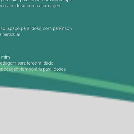
che para idoso com enfermagem
oso
espaço para idoso com parkinson
e particular
e mim
pedagem para terceira idade
ospedagem temporária para idosos
dade física
hotel de idosos
ulha
ilpi para idosos
instituição de idosos
 permanência de idosos