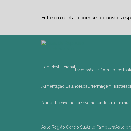
Entre em contato com um de nossos espe
Home
Institucional
Eventos
Salas
Dormitórios
Toa
Alimentação Balanceada
Enfermagem
Fisioterap
A arte de envelhecer
Envelhecendo em 1 minut
asilo Região Centro Sul
asilo Pampulha
asilo 