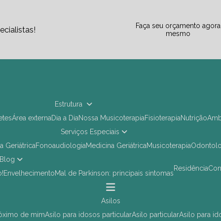
Faça seu orçamento agora
cialistas!
mesmo
Estrutura
letes
Área externa
Dia a Dia
Nossa Musicoterapia
Fisioterapia
Nutrição
Am
Serviços Especiais
ia Geriátrica
Fonoaudiologia
Medicina Geriátrica
Musicoterapia
Odontol
Blog
Residência
Co
o!
Envelhecimento
Mal de Parkinson: principais sintomas
asilos
próximo de mim
asilo para idosos particular
asilo particular
asilo para i