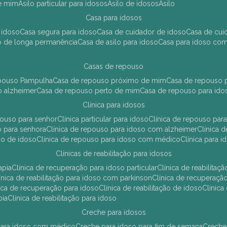
de mim
asilo particular para idosos
asilo de idosos
asilo
casa para idosos
 idoso
casa segura para idoso
casa de cuidador de idoso
casa de cu
so de longa permanência
casa de asilo para idoso
casa para idoso co
casas de repouso
epouso Pampulha
casa de repouso próximo de mim
casa de repouso p
o alzheimer
casa de repouso perto de mim
casa de repouso para ido
clínica para idosos
epouso para senhor
clínica particular para idoso
clínica de repouso p
so para senhora
clínica de repouso para idoso com alzheimer
clínica
uso de idoso
clínica de repouso para idoso com médico
clínica para 
clínicas de reabilitação para idosos
apia
clínica de recuperação para idoso particular
clínica de reabilita
clínica de reabilitação para idoso com parkinson
clínica de recuperaç
ínica de recuperação para idoso
clínica de reabilitação de idoso
clínic
pia
clínica de reabilitação para idoso
creche para idosos
r para idoso com médico
creche para idoso para fim de semana
creche