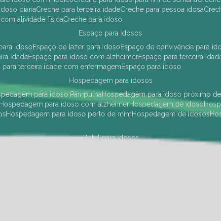
idoso diária
creche para terceira idade
creche para pessoa idosa
cre
 com atividade física
creche para idoso
espaço para idosos
 para idoso
espaço de lazer para idoso
espaço de convivência para id
eira idade
espaço para idoso com alzheimer
espaço para terceira idad
o para terceira idade com enfermagem
espaço para idoso
hospedagem para idosos
ospedagem para idoso Pampulha
hospedagem para idoso próximo d
hospedagem para idoso com alzheimer
hospedagem de idoso
hos
os
hospedagem para idoso perto de mim
hospedagem de idosos
h
hotel para idosos
 idoso Pampulha
hotel para idoso próximo
hotel para idoso com debili
a para terceira idade
hotel para terceira idade
hotel para idoso
instituições de longa permanência para idosos
Região Centro Sul
instituição de longa permanência para idosos Pamp
i asilo
instituição longa permanência para idosos
instituições de longa