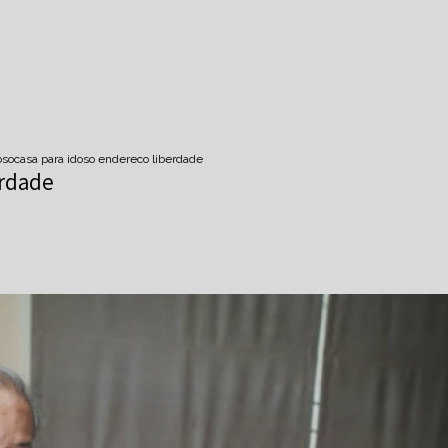
oso
casa para idoso endereco liberdade
erdade