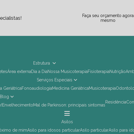
Faça seu orçamento agora
cialistas!
mesmo
Estrutura
letes
Área externa
Dia a Dia
Nossa Musicoterapia
Fisioterapia
Nutrição
Am
Serviços Especiais
ia Geriátrica
Fonoaudiologia
Medicina Geriátrica
Musicoterapia
Odontol
Blog
Residência
Co
o!
Envelhecimento
Mal de Parkinson: principais sintomas
asilos
próximo de mim
asilo para idosos particular
asilo particular
asilo para i