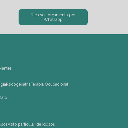
Faça seu orçamento por
Whatsapp
bientes
ogia
Psicogeriatria
Terapia Ocupacional
ntato
dosos
asilo particular de idosos