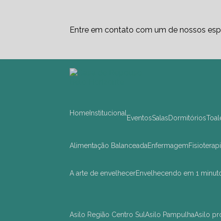
Entre em contato com um de nossos espe
Home
Institucional
Eventos
Salas
Dormitórios
Toa
Alimentação Balanceada
Enfermagem
Fisioterap
A arte de envelhecer
Envelhecendo em 1 minut
asilo Região Centro Sul
asilo Pampulha
asilo 