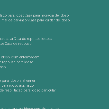
idado para idoso
casa para moradia de idoso
m mal de parkinson
casa para cuidar de idoso
articular
casa de repouso idosos
sos
casa de repouso
ara idoso com enfermagem
 de repouso para idoso
idoso
ção para idoso alzheimer
ão para idoso acamado
a de reabilitação para idoso particular
 particular para idoso com fisioterapia