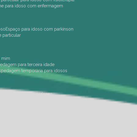
che para idoso com enfermagem
oso
espaço para idoso com parkinson
e particular
e mim
pedagem para terceira idade
ospedagem temporária para idosos
dade física
hotel de idosos
ulha
ilpi para idosos
instituição de idosos
 permanência de idosos