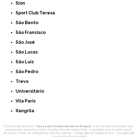
Sion
Sport Club Teresa
São Bento
São Francisco
São José
São Lucas
São Luiz
São Pedro
Trevo
Universitário
Vila Paris
Xangrila
O conteúdo do texto "
Casa para Cuidar de Idoso Grajaú
" é de direito reservado. Sua
reprodução, parcial ou total, mesmo citando nossos links, é proibida sem a autorização
do autor. Crime de violação de direito autoral – artigo 184 do Código Penal –
Lei 9610/98
- Lei de direitos autorais
.