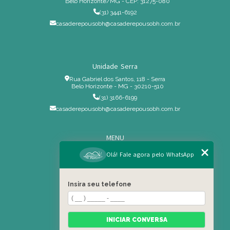
Belo Horizonte/MG - CEP: 31275-080
(31) 3441-6192
casaderepousobh@casaderepousobh.com.br
Unidade Serra
Rua Gabriel dos Santos, 118 - Serra
Belo Horizonte - MG - 30210-510
(31) 3166-6199
casaderepousobh@casaderepousobh.com.br
MENU
Home
Olá! Fale agora pelo WhatsApp
Institucional
Estrutura
Insira seu telefone
Serviços Especiais
Blog
Residência
INICIAR CONVERSA