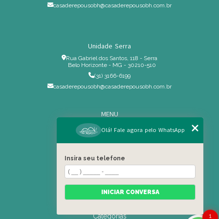
casaderepousobh@casaderepousobh.com.br
Unidade Serra
Rua Gabriel dos Santos, 118 - Serra
Belo Horizonte - MG - 30210-510
(31) 3166-6199
casaderepousobh@casaderepousobh.com.br
MENU
Home
Olá! Fale agora pelo WhatsApp
Institucional
Estrutura
Insira seu telefone
Serviços Especiais
Blog
Residência
INICIAR CONVERSA
Contato
Categorias
1