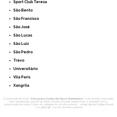
Sport Club Teresa
São Bento
São Francisco
São José
São Lucas
São Luiz
São Pedro
Trevo
Universitário
Vila Paris
Xangrila
O conteúdo do texto "
Casa para Cuidar de Idoso Gameleira
" é de direito reservado.
Sua reprodução, parcial ou total, mesmo citando nossos links, é proibida sem a
autorização do autor. Crime de violação de direito autoral – artigo 184 do Código Penal
–
Lei 9610/98 - Lei de direitos autorais
.