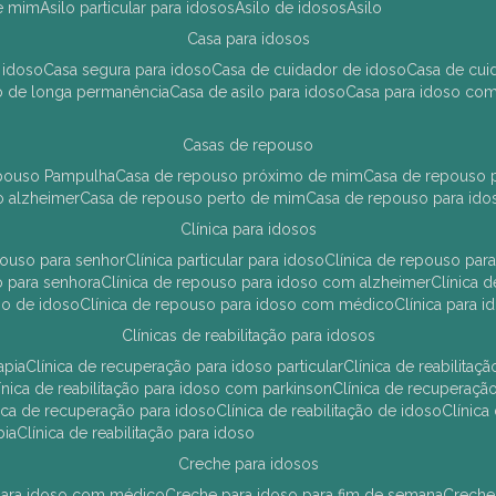
de mim
asilo particular para idosos
asilo de idosos
asilo
casa para idosos
 idoso
casa segura para idoso
casa de cuidador de idoso
casa de cu
so de longa permanência
casa de asilo para idoso
casa para idoso co
casas de repouso
epouso Pampulha
casa de repouso próximo de mim
casa de repouso p
o alzheimer
casa de repouso perto de mim
casa de repouso para ido
clínica para idosos
epouso para senhor
clínica particular para idoso
clínica de repouso p
so para senhora
clínica de repouso para idoso com alzheimer
clínica
uso de idoso
clínica de repouso para idoso com médico
clínica para 
clínicas de reabilitação para idosos
apia
clínica de recuperação para idoso particular
clínica de reabilita
clínica de reabilitação para idoso com parkinson
clínica de recuperaç
ínica de recuperação para idoso
clínica de reabilitação de idoso
clínic
pia
clínica de reabilitação para idoso
creche para idosos
r para idoso com médico
creche para idoso para fim de semana
creche