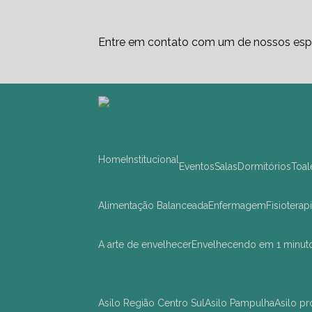
Entre em contato com um de nossos espe
Home
Institucional
Eventos
Salas
Dormitórios
Toa
Alimentação Balanceada
Enfermagem
Fisioterap
A arte de envelhecer
Envelhecendo em 1 minut
asilo Região Centro Sul
asilo Pampulha
asilo 