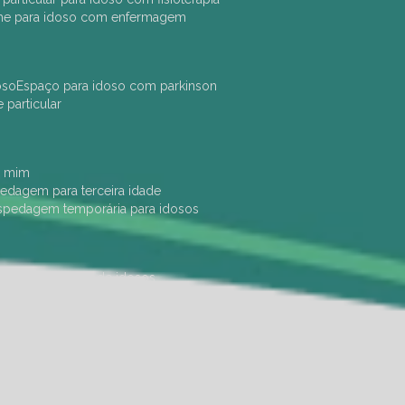
che para idoso com enfermagem
oso
espaço para idoso com parkinson
e particular
e mim
pedagem para terceira idade
ospedagem temporária para idosos
dade física
hotel de idosos
ulha
ilpi para idosos
instituição de idosos
 permanência de idosos