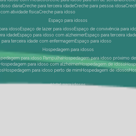
idoso diária
creche para terceira idade
creche para pessoa idosa
cre
 com atividade física
creche para idoso
espaço para idosos
 para idoso
espaço de lazer para idoso
espaço de convivência para id
eira idade
espaço para idoso com alzheimer
espaço para terceira idad
o para terceira idade com enfermagem
espaço para idoso
hospedagem para idosos
ospedagem para idoso Pampulha
hospedagem para idoso próximo d
hospedagem para idoso com alzheimer
hospedagem de idoso
hos
os
hospedagem para idoso perto de mim
hospedagem de idosos
h
hotel para idosos
 idoso Pampulha
hotel para idoso próximo
hotel para idoso com debili
a para terceira idade
hotel para terceira idade
hotel para idoso
instituições de longa permanência para idosos
Região Centro Sul
instituição de longa permanência para idosos Pamp
i asilo
instituição longa permanência para idosos
instituições de longa