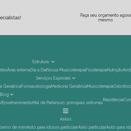
Faça seu orçamento agora
cialistas!
mesmo
Estrutura
letes
Área externa
Dia a Dia
Nossa Musicoterapia
Fisioterapia
Nutrição
Am
Serviços Especiais
ia Geriátrica
Fonoaudiologia
Medicina Geriátrica
Musicoterapia
Odontol
Blog
Residência
Co
o!
Envelhecimento
Mal de Parkinson: principais sintomas
asilos
próximo de mim
asilo para idosos particular
asilo particular
asilo para i