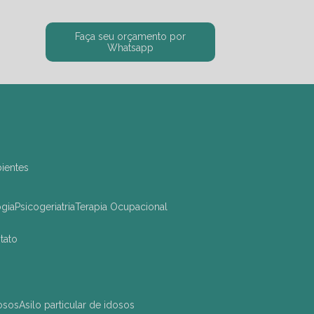
Faça seu orçamento por
Whatsapp
bientes
ogia
Psicogeriatria
Terapia Ocupacional
ntato
dosos
asilo particular de idosos