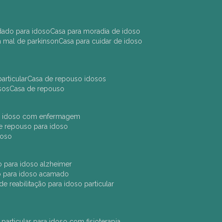
idado para idoso
casa para moradia de idoso
m mal de parkinson
casa para cuidar de idoso
articular
casa de repouso idosos
sos
casa de repouso
ara idoso com enfermagem
 de repouso para idoso
idoso
ção para idoso alzheimer
ão para idoso acamado
a de reabilitação para idoso particular
 particular para idoso com fisioterapia