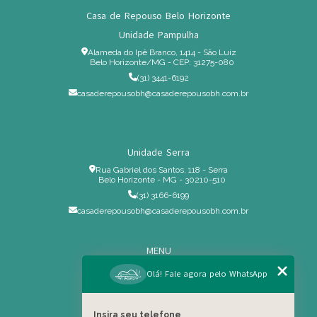
Casa de Repouso Belo Horizonte
Unidade Pampulha
Alameda do Ipê Branco, 1414 - São Luiz
Belo Horizonte/MG - CEP: 31275-080
(31) 3441-6192
casaderepousobh@casaderepousobh.com.br
Unidade Serra
Rua Gabriel dos Santos, 118 - Serra
Belo Horizonte - MG - 30210-510
(31) 3166-6199
casaderepousobh@casaderepousobh.com.br
MENU
Home
Olá! Fale agora pelo WhatsApp
Institucional
Estrutura
Insira seu telefone