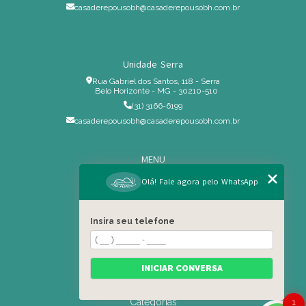
casaderepousobh@casaderepousobh.com.br
Unidade Serra
Rua Gabriel dos Santos, 118 - Serra
Belo Horizonte - MG - 30210-510
(31) 3166-6199
casaderepousobh@casaderepousobh.com.br
MENU
Home
Olá! Fale agora pelo WhatsApp
Institucional
Estrutura
Insira seu telefone
Serviços Especiais
Blog
Residência
INICIAR CONVERSA
Contato
Categorias
1