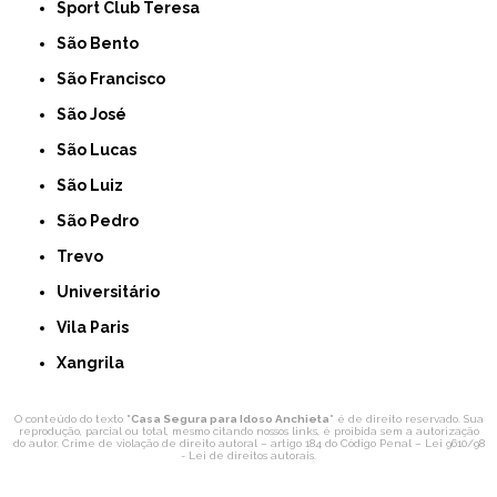
Sport Club Teresa
São Bento
São Francisco
São José
São Lucas
São Luiz
São Pedro
Trevo
Universitário
Vila Paris
Xangrila
O conteúdo do texto "
Casa Segura para Idoso Anchieta
" é de direito reservado. Sua
reprodução, parcial ou total, mesmo citando nossos links, é proibida sem a autorização
do autor. Crime de violação de direito autoral – artigo 184 do Código Penal –
Lei 9610/98
- Lei de direitos autorais
.