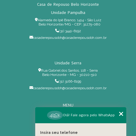
Casa de Repouso Belo Horizonte
Unidade Pampulha
Alameda do Ipê Branco, 1414 - São Luiz
Belo Horizonte/MG - CEP: 31275-080
(31) 3441-6192
casaderepousobh@casaderepousobh.com.br
Unidade Serra
Rua Gabriel dos Santos, 118 - Serra
Belo Horizonte - MG - 30210-510
(31) 3166-6199
casaderepousobh@casaderepousobh.com.br
MENU
Home
Olá! Fale agora pelo WhatsApp
Institucional
Estrutura
Insira seu telefone