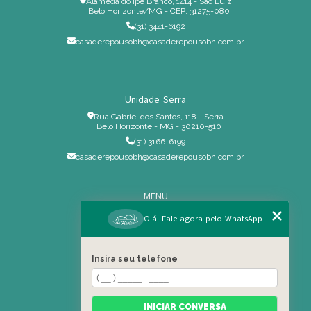
Alameda do Ipê Branco, 1414 - São Luiz
Belo Horizonte/MG - CEP: 31275-080
(31) 3441-6192
casaderepousobh@casaderepousobh.com.br
Unidade Serra
Rua Gabriel dos Santos, 118 - Serra
Belo Horizonte - MG - 30210-510
(31) 3166-6199
casaderepousobh@casaderepousobh.com.br
MENU
Home
Olá! Fale agora pelo WhatsApp
Institucional
Estrutura
Insira seu telefone
Serviços Especiais
Blog
Residência
INICIAR CONVERSA