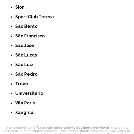
Sion
Sport Club Teresa
São Bento
São Francisco
São José
São Lucas
São Luiz
São Pedro
Trevo
Universitário
Vila Paris
Xangrila
O conteúdo do texto "
Casa para Idoso com Médico Endereço Havai
" é de direito
reservado. Sua reprodução, parcial ou total, mesmo citando nossos links, é proibida sem