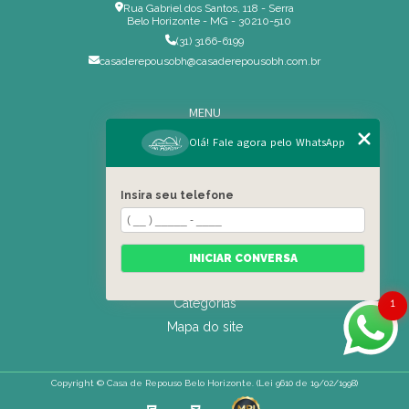
Rua Gabriel dos Santos, 118 - Serra
Belo Horizonte - MG - 30210-510
(31) 3166-6199
casaderepousobh@casaderepousobh.com.br
MENU
Home
Olá! Fale agora pelo WhatsApp
Institucional
Estrutura
Insira seu telefone
Serviços Especiais
Blog
Residência
INICIAR CONVERSA
Contato
Categorias
1
Mapa do site
Copyright © Casa de Repouso Belo Horizonte. (Lei 9610 de 19/02/1998)