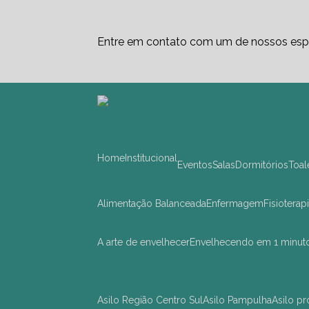
Entre em contato com um de nossos espe
Home
Institucional
Eventos
Salas
Dormitórios
Toa
Alimentação Balanceada
Enfermagem
Fisioterap
A arte de envelhecer
Envelhecendo em 1 minut
asilo Região Centro Sul
asilo Pampulha
asilo 