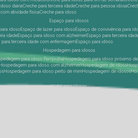
idoso diária
creche para terceira idade
creche para pessoa idosa
cre
 com atividade física
creche para idoso
espaço para idosos
 para idoso
espaço de lazer para idoso
espaço de convivência para id
eira idade
espaço para idoso com alzheimer
espaço para terceira idad
o para terceira idade com enfermagem
espaço para idoso
hospedagem para idosos
ospedagem para idoso Pampulha
hospedagem para idoso próximo d
hospedagem para idoso com alzheimer
hospedagem de idoso
hos
os
hospedagem para idoso perto de mim
hospedagem de idosos
h
hotel para idosos
 idoso Pampulha
hotel para idoso próximo
hotel para idoso com debili
a para terceira idade
hotel para terceira idade
hotel para idoso
instituições de longa permanência para idosos
Região Centro Sul
instituição de longa permanência para idosos Pamp
i asilo
instituição longa permanência para idosos
instituições de longa