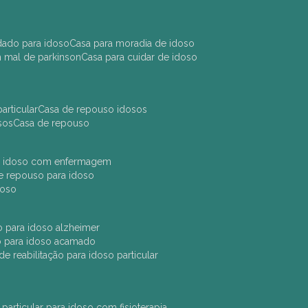
idado para idoso
casa para moradia de idoso
m mal de parkinson
casa para cuidar de idoso
articular
casa de repouso idosos
sos
casa de repouso
ara idoso com enfermagem
 de repouso para idoso
idoso
ção para idoso alzheimer
ão para idoso acamado
a de reabilitação para idoso particular
 particular para idoso com fisioterapia