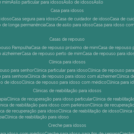
de mim
asilo particular para idosos
asilo de idosos
asilo
casa para idosos
 idoso
casa segura para idoso
casa de cuidador de idoso
casa de cu
so de longa permanência
casa de asilo para idoso
casa para idoso co
casas de repouso
epouso Pampulha
casa de repouso próximo de mim
casa de repouso p
o alzheimer
casa de repouso perto de mim
casa de repouso para ido
clínica para idosos
epouso para senhor
clínica particular para idoso
clínica de repouso p
so para senhora
clínica de repouso para idoso com alzheimer
clínica
uso de idoso
clínica de repouso para idoso com médico
clínica para 
clínicas de reabilitação para idosos
apia
clínica de recuperação para idoso particular
clínica de reabilita
clínica de reabilitação para idoso com parkinson
clínica de recuperaç
ínica de recuperação para idoso
clínica de reabilitação de idoso
clínic
pia
clínica de reabilitação para idoso
creche para idosos
r para idoso com médico
creche para idoso para fim de semana
creche