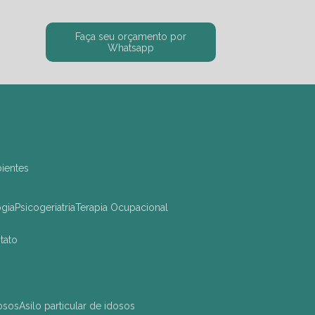
Faça seu orçamento por
Whatsapp
bientes
ogia
Psicogeriatria
Terapia Ocupacional
ntato
dosos
asilo particular de idosos