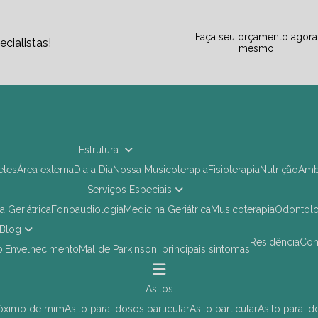
Faça seu orçamento agora
cialistas!
mesmo
Estrutura
letes
Área externa
Dia a Dia
Nossa Musicoterapia
Fisioterapia
Nutrição
Am
Serviços Especiais
ia Geriátrica
Fonoaudiologia
Medicina Geriátrica
Musicoterapia
Odontol
Blog
Residência
Co
o!
Envelhecimento
Mal de Parkinson: principais sintomas
asilos
próximo de mim
asilo para idosos particular
asilo particular
asilo para i