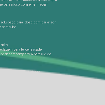
che para idoso com enfermagem
oso
espaço para idoso com parkinson
e particular
e mim
pedagem para terceira idade
ospedagem temporária para idosos
dade física
hotel de idosos
ulha
ilpi para idosos
instituição de idosos
 permanência de idosos