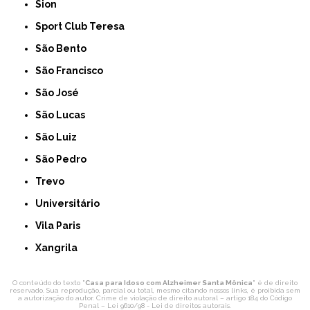
Sion
Sport Club Teresa
São Bento
São Francisco
São José
São Lucas
São Luiz
São Pedro
Trevo
Universitário
Vila Paris
Xangrila
O conteúdo do texto "
Casa para Idoso com Alzheimer Santa Mônica
" é de direito
reservado. Sua reprodução, parcial ou total, mesmo citando nossos links, é proibida sem
a autorização do autor. Crime de violação de direito autoral – artigo 184 do Código
Penal –
Lei 9610/98 - Lei de direitos autorais
.