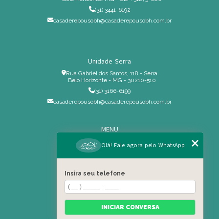
(31) 3441-6192
casaderepousobh@casaderepousobh.com.br
Unidade Serra
Rua Gabriel dos Santos, 118 - Serra
Belo Horizonte - MG - 30210-510
(31) 3166-6199
casaderepousobh@casaderepousobh.com.br
MENU
Home
Olá! Fale agora pelo WhatsApp
Institucional
Estrutura
Insira seu telefone
Serviços Especiais
Blog
Residência
INICIAR CONVERSA
Contato