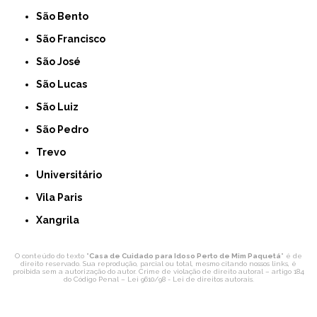
São Bento
São Francisco
São José
São Lucas
São Luiz
São Pedro
Trevo
Universitário
Vila Paris
Xangrila
O conteúdo do texto "
Casa de Cuidado para Idoso Perto de Mim Paquetá
" é de
direito reservado. Sua reprodução, parcial ou total, mesmo citando nossos links, é
proibida sem a autorização do autor. Crime de violação de direito autoral – artigo 184
do Código Penal –
Lei 9610/98 - Lei de direitos autorais
.