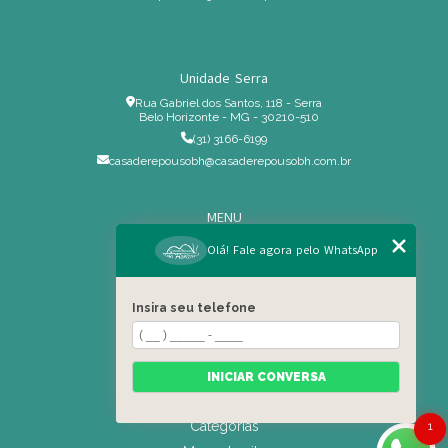
Unidade Serra
Rua Gabriel dos Santos, 118 - Serra
Belo Horizonte - MG - 30210-510
(31) 3166-6199
casaderepousobh@casaderepousobh.com.br
MENU
Home
Olá! Fale agora pelo WhatsApp
Institucional
Estrutura
Insira seu telefone
Serviços Especiais
Blog
Residência
INICIAR CONVERSA
Contato
Categorias
1