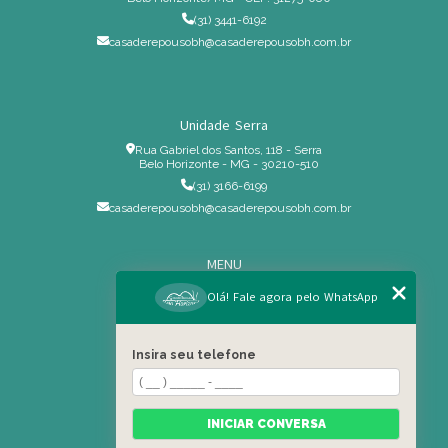
(31) 3441-6192
casaderepousobh@casaderepousobh.com.br
Unidade Serra
Rua Gabriel dos Santos, 118 - Serra
Belo Horizonte - MG - 30210-510
(31) 3166-6199
casaderepousobh@casaderepousobh.com.br
MENU
Home
Olá! Fale agora pelo WhatsApp
Institucional
Estrutura
Insira seu telefone
Serviços Especiais
Blog
Residência
INICIAR CONVERSA
Contato