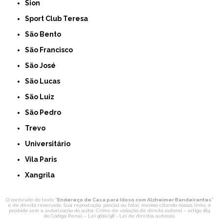
Sion
Sport Club Teresa
São Bento
São Francisco
São José
São Lucas
São Luiz
São Pedro
Trevo
Universitário
Vila Paris
Xangrila
O conteúdo do texto "
Endereço de Casa para Idoso com Alzheimer Bandeirantes
"
é de direito reservado. Sua reprodução, parcial ou total, mesmo citando nossos links, é
proibida sem a autorização do autor. Crime de violação de direito autoral – artigo 184
do Código Penal –
Lei 9610/98 - Lei de direitos autorais
.