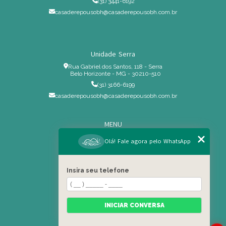
(31) 3441-6192
casaderepousobh@casaderepousobh.com.br
Unidade Serra
Rua Gabriel dos Santos, 118 - Serra
Belo Horizonte - MG - 30210-510
(31) 3166-6199
casaderepousobh@casaderepousobh.com.br
MENU
Home
Olá! Fale agora pelo WhatsApp
Institucional
Estrutura
Insira seu telefone
Serviços Especiais
Blog
Residência
INICIAR CONVERSA
Contato