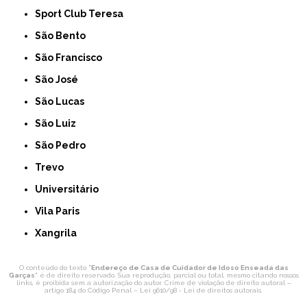
Sport Club Teresa
São Bento
São Francisco
São José
São Lucas
São Luiz
São Pedro
Trevo
Universitário
Vila Paris
Xangrila
O conteúdo do texto "
Endereço de Casa de Cuidador de Idoso Enseada das
Garças
" é de direito reservado. Sua reprodução, parcial ou total, mesmo citando nossos
links, é proibida sem a autorização do autor. Crime de violação de direito autoral –
artigo 184 do Código Penal –
Lei 9610/98 - Lei de direitos autorais
.