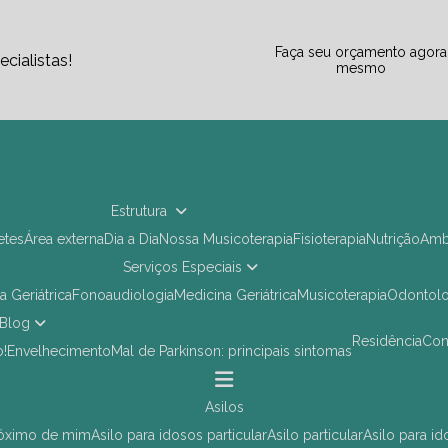
Faça seu orçamento agora
cialistas!
mesmo
Estrutura
letes
Área externa
Dia a Dia
Nossa Musicoterapia
Fisioterapia
Nutrição
Am
Serviços Especiais
ia Geriátrica
Fonoaudiologia
Medicina Geriátrica
Musicoterapia
Odontol
Blog
Residência
Co
o!
Envelhecimento
Mal de Parkinson: principais sintomas
asilos
próximo de mim
asilo para idosos particular
asilo particular
asilo para i