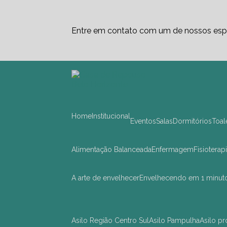
Entre em contato com um de nossos espe
Home
Institucional
Eventos
Salas
Dormitórios
Toa
Alimentação Balanceada
Enfermagem
Fisioterap
A arte de envelhecer
Envelhecendo em 1 minut
asilo Região Centro Sul
asilo Pampulha
asilo 