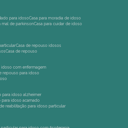
idado para idoso
casa para moradia de idoso
m mal de parkinson
casa para cuidar de idoso
articular
casa de repouso idosos
sos
casa de repouso
ara idoso com enfermagem
 de repouso para idoso
idoso
ção para idoso alzheimer
ão para idoso acamado
a de reabilitação para idoso particular
 particular para idoso com fisioterapia