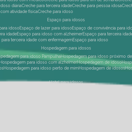
idoso diária
creche para terceira idade
creche para pessoa idosa
cre
 com atividade física
creche para idoso
espaço para idosos
 para idoso
espaço de lazer para idoso
espaço de convivência para id
eira idade
espaço para idoso com alzheimer
espaço para terceira idad
o para terceira idade com enfermagem
espaço para idoso
hospedagem para idosos
ospedagem para idoso Pampulha
hospedagem para idoso próximo d
hospedagem para idoso com alzheimer
hospedagem de idoso
hos
os
hospedagem para idoso perto de mim
hospedagem de idosos
h
hotel para idosos
 idoso Pampulha
hotel para idoso próximo
hotel para idoso com debili
a para terceira idade
hotel para terceira idade
hotel para idoso
instituições de longa permanência para idosos
Região Centro Sul
instituição de longa permanência para idosos Pamp
i asilo
instituição longa permanência para idosos
instituições de longa