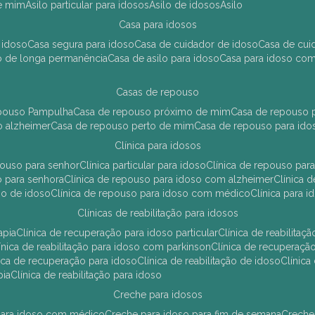
de mim
asilo particular para idosos
asilo de idosos
asilo
casa para idosos
 idoso
casa segura para idoso
casa de cuidador de idoso
casa de cu
so de longa permanência
casa de asilo para idoso
casa para idoso co
casas de repouso
epouso Pampulha
casa de repouso próximo de mim
casa de repouso p
o alzheimer
casa de repouso perto de mim
casa de repouso para ido
clínica para idosos
epouso para senhor
clínica particular para idoso
clínica de repouso p
so para senhora
clínica de repouso para idoso com alzheimer
clínica
uso de idoso
clínica de repouso para idoso com médico
clínica para 
clínicas de reabilitação para idosos
apia
clínica de recuperação para idoso particular
clínica de reabilita
clínica de reabilitação para idoso com parkinson
clínica de recuperaç
ínica de recuperação para idoso
clínica de reabilitação de idoso
clínic
pia
clínica de reabilitação para idoso
creche para idosos
r para idoso com médico
creche para idoso para fim de semana
creche