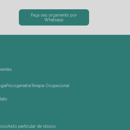
Faça seu orçamento por
Whatsapp
bientes
ogia
Psicogeriatria
Terapia Ocupacional
ntato
dosos
asilo particular de idosos