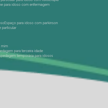
che para idoso com enfermagem
oso
espaço para idoso com parkinson
e particular
e mim
pedagem para terceira idade
ospedagem temporária para idosos
dade física
hotel de idosos
ulha
ilpi para idosos
instituição de idosos
 permanência de idosos