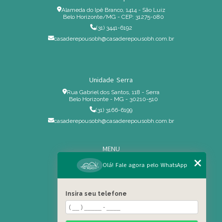
Alameda do Ipê Branco, 1414 - São Luiz
Belo Horizonte/MG - CEP: 31275-080
(31) 3441-6192
casaderepousobh@casaderepousobh.com.br
Unidade Serra
Rua Gabriel dos Santos, 118 - Serra
Belo Horizonte - MG - 30210-510
(31) 3166-6199
casaderepousobh@casaderepousobh.com.br
MENU
Home
Olá! Fale agora pelo WhatsApp
Institucional
Estrutura
Insira seu telefone
Serviços Especiais
Blog