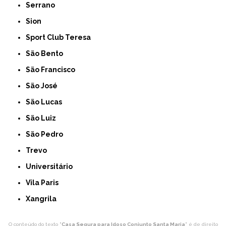
Serrano
Sion
Sport Club Teresa
São Bento
São Francisco
São José
São Lucas
São Luiz
São Pedro
Trevo
Universitário
Vila Paris
Xangrila
O conteúdo do texto "
Casa Segura para Idoso Conjunto Santa Maria
" é de direito