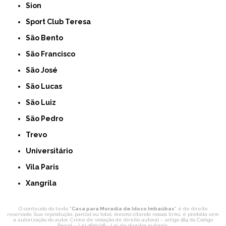
Sion
Sport Club Teresa
São Bento
São Francisco
São José
São Lucas
São Luiz
São Pedro
Trevo
Universitário
Vila Paris
Xangrila
O conteúdo do texto "
Casa para Moradia de Idoso Imbaúbas
" é de direito
reservado. Sua reprodução, parcial ou total, mesmo citando nossos links, é proibida sem
a autorização do autor. Crime de violação de direito autoral – artigo 184 do Código
Penal –
Lei 9610/98 - Lei de direitos autorais
.