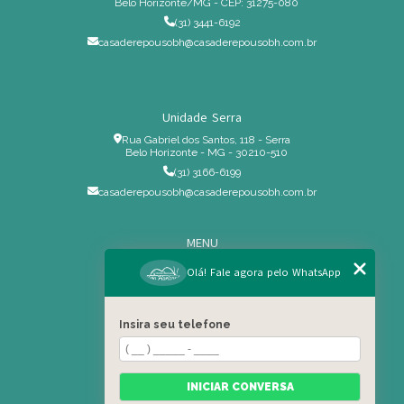
Belo Horizonte/MG - CEP: 31275-080
(31) 3441-6192
casaderepousobh@casaderepousobh.com.br
Unidade Serra
Rua Gabriel dos Santos, 118 - Serra
Belo Horizonte - MG - 30210-510
(31) 3166-6199
casaderepousobh@casaderepousobh.com.br
MENU
Home
Olá! Fale agora pelo WhatsApp
Institucional
Estrutura
Insira seu telefone
Serviços Especiais
Blog
Residência
INICIAR CONVERSA