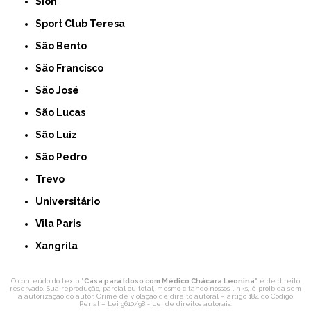
Sion
Sport Club Teresa
São Bento
São Francisco
São José
São Lucas
São Luiz
São Pedro
Trevo
Universitário
Vila Paris
Xangrila
O conteúdo do texto "
Casa para Idoso com Médico Chácara Leonina
" é de direito
reservado. Sua reprodução, parcial ou total, mesmo citando nossos links, é proibida sem
a autorização do autor. Crime de violação de direito autoral – artigo 184 do Código
Penal –
Lei 9610/98 - Lei de direitos autorais
.