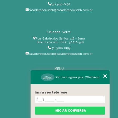
(31) 3441-6192
casaderepousobh@casaderepousobh.com.br
Unidade Serra
Rua Gabriel dos Santos, 118 - Serra
Belo Horizonte - MG - 30210-510
(31) 3166-6199
casaderepousobh@casaderepousobh.com.br
MENU
Home
Olá! Fale agora pelo WhatsApp
Institucional
Estrutura
Insira seu telefone
Serviços Especiais
Blog
Residência
INICIAR CONVERSA
Contato