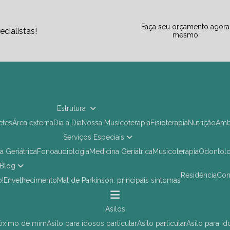
Faça seu orçamento agora
cialistas!
mesmo
Estrutura
letes
Área externa
Dia a Dia
Nossa Musicoterapia
Fisioterapia
Nutrição
Am
Serviços Especiais
ia Geriátrica
Fonoaudiologia
Medicina Geriátrica
Musicoterapia
Odontol
Blog
Residência
Co
o!
Envelhecimento
Mal de Parkinson: principais sintomas
asilos
próximo de mim
asilo para idosos particular
asilo particular
asilo para i