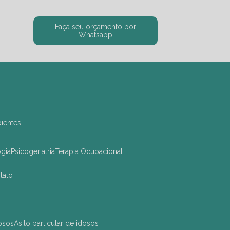
Faça seu orçamento por
Whatsapp
bientes
ogia
Psicogeriatria
Terapia Ocupacional
ntato
dosos
asilo particular de idosos