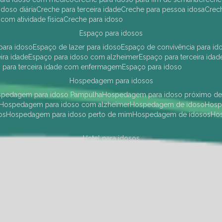
idoso diária
creche para terceira idade
creche para pessoa idosa
cre
 com atividade física
creche para idoso
espaço para idosos
 para idoso
espaço de lazer para idoso
espaço de convivência para id
eira idade
espaço para idoso com alzheimer
espaço para terceira idad
o para terceira idade com enfermagem
espaço para idoso
hospedagem para idosos
ospedagem para idoso Pampulha
hospedagem para idoso próximo d
hospedagem para idoso com alzheimer
hospedagem de idoso
hos
os
hospedagem para idoso perto de mim
hospedagem de idosos
h
hotel para idosos
 idoso Pampulha
hotel para idoso próximo
hotel para idoso com debili
a para terceira idade
hotel para terceira idade
hotel para idoso
instituições de longa permanência para idosos
Região Centro Sul
instituição de longa permanência para idosos Pamp
i asilo
instituição longa permanência para idosos
instituições de longa