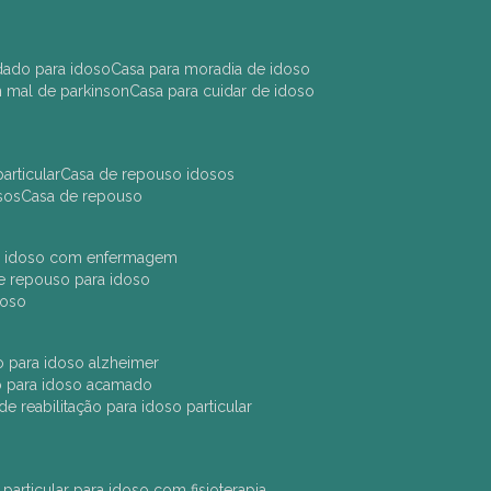
idado para idoso
casa para moradia de idoso
m mal de parkinson
casa para cuidar de idoso
articular
casa de repouso idosos
sos
casa de repouso
ara idoso com enfermagem
 de repouso para idoso
idoso
ção para idoso alzheimer
ão para idoso acamado
a de reabilitação para idoso particular
 particular para idoso com fisioterapia