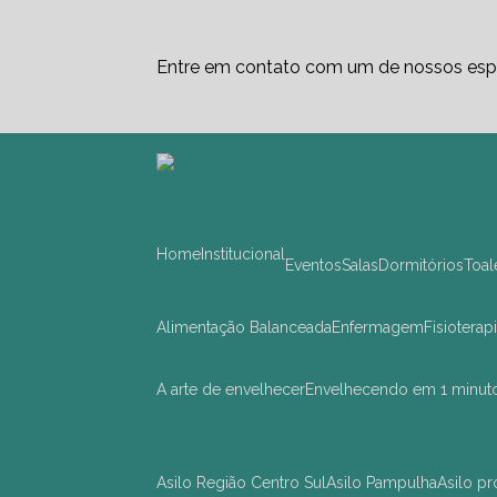
Entre em contato com um de nossos espe
Home
Institucional
Eventos
Salas
Dormitórios
Toa
Alimentação Balanceada
Enfermagem
Fisioterap
A arte de envelhecer
Envelhecendo em 1 minut
asilo Região Centro Sul
asilo Pampulha
asilo 