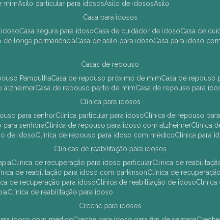
de mim
asilo particular para idosos
asilo de idosos
asilo
casa para idosos
 idoso
casa segura para idoso
casa de cuidador de idoso
casa de cu
so de longa permanência
casa de asilo para idoso
casa para idoso co
casas de repouso
epouso Pampulha
casa de repouso próximo de mim
casa de repouso p
o alzheimer
casa de repouso perto de mim
casa de repouso para ido
clínica para idosos
epouso para senhor
clínica particular para idoso
clínica de repouso p
so para senhora
clínica de repouso para idoso com alzheimer
clínica
uso de idoso
clínica de repouso para idoso com médico
clínica para 
clínicas de reabilitação para idosos
apia
clínica de recuperação para idoso particular
clínica de reabilita
clínica de reabilitação para idoso com parkinson
clínica de recuperaç
ínica de recuperação para idoso
clínica de reabilitação de idoso
clínic
pia
clínica de reabilitação para idoso
creche para idosos
r para idoso com médico
creche para idoso para fim de semana
creche