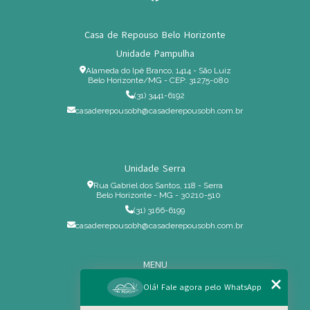
Casa de Repouso Belo Horizonte
Unidade Pampulha
Alameda do Ipê Branco, 1414 - São Luiz
Belo Horizonte/MG - CEP: 31275-080
(31) 3441-6192
casaderepousobh@casaderepousobh.com.br
Unidade Serra
Rua Gabriel dos Santos, 118 - Serra
Belo Horizonte - MG - 30210-510
(31) 3166-6199
casaderepousobh@casaderepousobh.com.br
MENU
Home
Olá! Fale agora pelo WhatsApp
Institucional