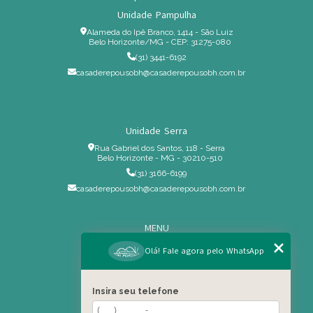
Unidade Pampulha
Alameda do Ipê Branco, 1414 - São Luiz
Belo Horizonte/MG - CEP: 31275-080
(31) 3441-6192
casaderepousobh@casaderepousobh.com.br
Unidade Serra
Rua Gabriel dos Santos, 118 - Serra
Belo Horizonte - MG - 30210-510
(31) 3166-6199
casaderepousobh@casaderepousobh.com.br
MENU
Home
Olá! Fale agora pelo WhatsApp
Institucional
Estrutura
Insira seu telefone
Serviços Especiais