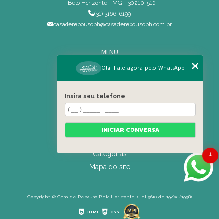
Belo Horizonte - MG - 30210-510
(31) 3166-6199
casaderepousobh@casaderepousobh.com.br
MENU
Home
Olá! Fale agora pelo WhatsApp
Institucional
Estrutura
Insira seu telefone
Serviços Especiais
Blog
Residência
INICIAR CONVERSA
Contato
Categorias
1
Mapa do site
Copyright © Casa de Repouso Belo Horizonte. (Lei 9610 de 19/02/1998)
HTML
CSS