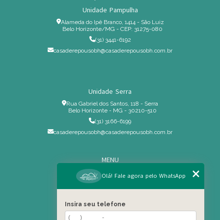
Unidade Pampulha
Alameda do Ipê Branco, 1414 - São Luiz
Belo Horizonte/MG - CEP: 31275-080
(31) 3441-6192
casaderepousobh@casaderepousobh.com.br
Unidade Serra
Rua Gabriel dos Santos, 118 - Serra
Belo Horizonte - MG - 30210-510
(31) 3166-6199
casaderepousobh@casaderepousobh.com.br
MENU
Home
Olá! Fale agora pelo WhatsApp
Institucional
Estrutura
Insira seu telefone
Serviços Especiais