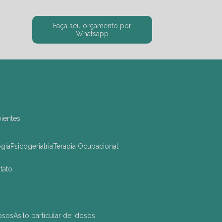
Faça seu orçamento por
Whatsapp
bientes
ogia
Psicogeriatria
Terapia Ocupacional
ntato
dosos
asilo particular de idosos