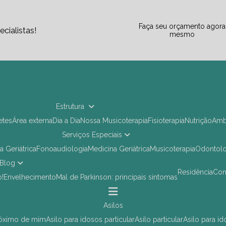
Faça seu orçamento agora
cialistas!
mesmo
Estrutura
letes
Área externa
Dia a Dia
Nossa Musicoterapia
Fisioterapia
Nutrição
Am
Serviços Especiais
ia Geriátrica
Fonoaudiologia
Medicina Geriátrica
Musicoterapia
Odontol
Blog
Residência
Co
o!
Envelhecimento
Mal de Parkinson: principais sintomas
asilos
próximo de mim
asilo para idosos particular
asilo particular
asilo para i