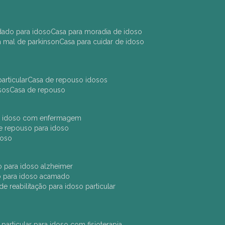
idado para idoso
casa para moradia de idoso
m mal de parkinson
casa para cuidar de idoso
articular
casa de repouso idosos
sos
casa de repouso
ara idoso com enfermagem
 de repouso para idoso
idoso
ção para idoso alzheimer
ão para idoso acamado
a de reabilitação para idoso particular
 particular para idoso com fisioterapia