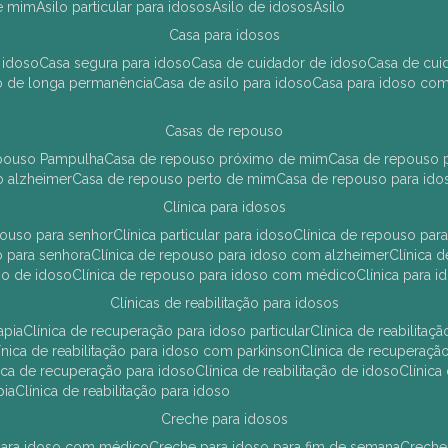
de mim
asilo particular para idosos
asilo de idosos
asilo
casa para idosos
 idoso
casa segura para idoso
casa de cuidador de idoso
casa de cu
so de longa permanência
casa de asilo para idoso
casa para idoso co
casas de repouso
epouso Pampulha
casa de repouso próximo de mim
casa de repouso p
o alzheimer
casa de repouso perto de mim
casa de repouso para ido
clínica para idosos
epouso para senhor
clínica particular para idoso
clínica de repouso p
so para senhora
clínica de repouso para idoso com alzheimer
clínica
uso de idoso
clínica de repouso para idoso com médico
clínica para 
clínicas de reabilitação para idosos
apia
clínica de recuperação para idoso particular
clínica de reabilita
clínica de reabilitação para idoso com parkinson
clínica de recuperaç
ínica de recuperação para idoso
clínica de reabilitação de idoso
clínic
pia
clínica de reabilitação para idoso
creche para idosos
r para idoso com médico
creche para idoso para fim de semana
creche