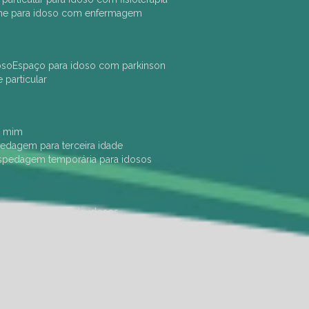
che para idoso com enfermagem
oso
espaço para idoso com parkinson
e particular
e mim
pedagem para terceira idade
ospedagem temporária para idosos
dade física
hotel de idosos
ulha
ilpi para idosos
instituição de idosos
 permanência de idosos