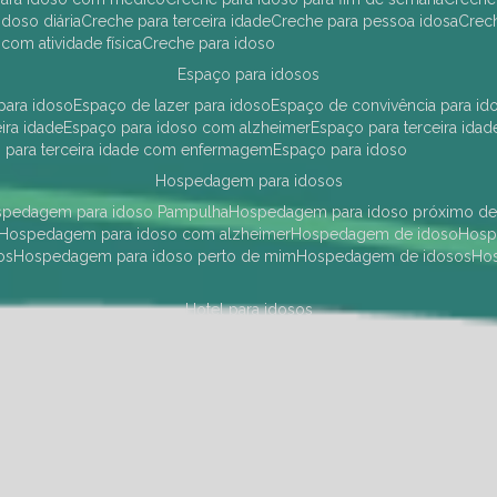
idoso diária
creche para terceira idade
creche para pessoa idosa
cre
 com atividade física
creche para idoso
espaço para idosos
 para idoso
espaço de lazer para idoso
espaço de convivência para id
eira idade
espaço para idoso com alzheimer
espaço para terceira idad
o para terceira idade com enfermagem
espaço para idoso
hospedagem para idosos
ospedagem para idoso Pampulha
hospedagem para idoso próximo d
hospedagem para idoso com alzheimer
hospedagem de idoso
hos
os
hospedagem para idoso perto de mim
hospedagem de idosos
h
hotel para idosos
 idoso Pampulha
hotel para idoso próximo
hotel para idoso com debili
a para terceira idade
hotel para terceira idade
hotel para idoso
instituições de longa permanência para idosos
Região Centro Sul
instituição de longa permanência para idosos Pamp
i asilo
instituição longa permanência para idosos
instituições de longa