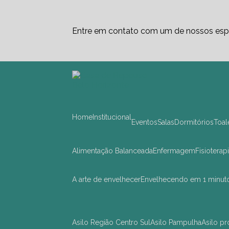
Entre em contato com um de nossos espe
Home
Institucional
Eventos
Salas
Dormitórios
Toa
Alimentação Balanceada
Enfermagem
Fisioterap
A arte de envelhecer
Envelhecendo em 1 minut
asilo Região Centro Sul
asilo Pampulha
asilo 