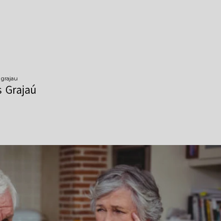
 grajau
s Grajaú