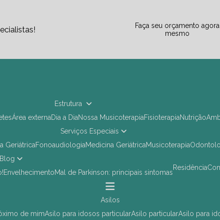
Faça seu orçamento agora
cialistas!
mesmo
Estrutura
letes
Área externa
Dia a Dia
Nossa Musicoterapia
Fisioterapia
Nutrição
Am
Serviços Especiais
ia Geriátrica
Fonoaudiologia
Medicina Geriátrica
Musicoterapia
Odontol
Blog
Residência
Co
o!
Envelhecimento
Mal de Parkinson: principais sintomas
asilos
próximo de mim
asilo para idosos particular
asilo particular
asilo para i