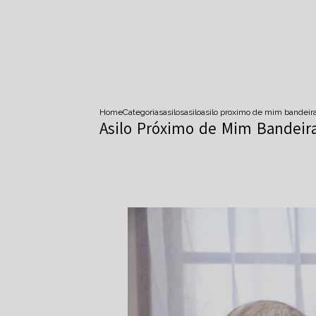
Home
Categorias
asilos
asilo
asilo proximo de mim bandeir
Asilo Próximo de Mim Bandeir