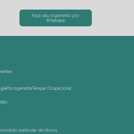
Faça seu orçamento por
Whatsapp
bientes
ogia
Psicogeriatria
Terapia Ocupacional
ntato
dosos
asilo particular de idosos