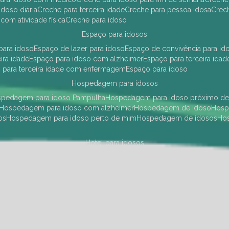
idoso diária
creche para terceira idade
creche para pessoa idosa
cre
 com atividade física
creche para idoso
espaço para idosos
 para idoso
espaço de lazer para idoso
espaço de convivência para id
eira idade
espaço para idoso com alzheimer
espaço para terceira idad
o para terceira idade com enfermagem
espaço para idoso
hospedagem para idosos
ospedagem para idoso Pampulha
hospedagem para idoso próximo d
hospedagem para idoso com alzheimer
hospedagem de idoso
hos
os
hospedagem para idoso perto de mim
hospedagem de idosos
h
hotel para idosos
 idoso Pampulha
hotel para idoso próximo
hotel para idoso com debili
a para terceira idade
hotel para terceira idade
hotel para idoso
instituições de longa permanência para idosos
Região Centro Sul
instituição de longa permanência para idosos Pamp
i asilo
instituição longa permanência para idosos
instituições de longa