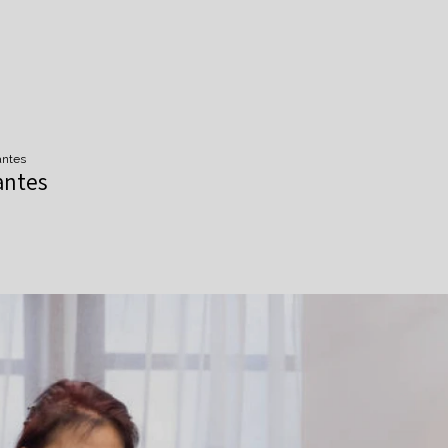
antes
antes