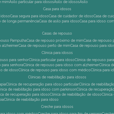
de mim
asilo particular para idosos
asilo de idosos
asilo
casa para idosos
 idoso
casa segura para idoso
casa de cuidador de idoso
casa de cu
so de longa permanência
casa de asilo para idoso
casa para idoso co
casas de repouso
epouso Pampulha
casa de repouso próximo de mim
casa de repouso p
o alzheimer
casa de repouso perto de mim
casa de repouso para ido
clínica para idosos
epouso para senhor
clínica particular para idoso
clínica de repouso p
so para senhora
clínica de repouso para idoso com alzheimer
clínica
uso de idoso
clínica de repouso para idoso com médico
clínica para 
clínicas de reabilitação para idosos
apia
clínica de recuperação para idoso particular
clínica de reabilita
clínica de reabilitação para idoso com parkinson
clínica de recuperaç
ínica de recuperação para idoso
clínica de reabilitação de idoso
clínic
pia
clínica de reabilitação para idoso
creche para idosos
r para idoso com médico
creche para idoso para fim de semana
creche