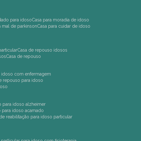
idado para idoso
casa para moradia de idoso
m mal de parkinson
casa para cuidar de idoso
articular
casa de repouso idosos
sos
casa de repouso
ara idoso com enfermagem
 de repouso para idoso
idoso
ção para idoso alzheimer
ão para idoso acamado
a de reabilitação para idoso particular
 particular para idoso com fisioterapia