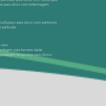
che para idoso com enfermagem
oso
espaço para idoso com parkinson
e particular
e mim
pedagem para terceira idade
ospedagem temporária para idosos
dade física
hotel de idosos
ulha
ilpi para idosos
instituição de idosos
 permanência de idosos