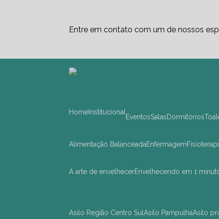
Entre em contato com um de nossos espe
Home
Institucional
Eventos
Salas
Dormitórios
Toa
Alimentação Balanceada
Enfermagem
Fisioterap
A arte de envelhecer
Envelhecendo em 1 minut
asilo Região Centro Sul
asilo Pampulha
asilo 