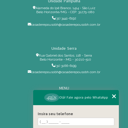
Unidade Pampulha
Alameda do Ipê Branco, 1414 - São Luiz
Belo Horizonte/MG - CEP: 31275-080
(31) 3441-6192
casaderepousobh@casaderepousobh.com.br
Unidade Serra
Rua Gabriel dos Santos, 118 - Serra
Belo Horizonte - MG - 30210-510
(31) 3166-6199
casaderepousobh@casaderepousobh.com.br
MENU
Home
Olá! Fale agora pelo WhatsApp
Institucional
Estrutura
Insira seu telefone
Serviços Especiais
Blog