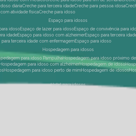
idoso diária
creche para terceira idade
creche para pessoa idosa
cre
 com atividade física
creche para idoso
espaço para idosos
 para idoso
espaço de lazer para idoso
espaço de convivência para id
eira idade
espaço para idoso com alzheimer
espaço para terceira idad
o para terceira idade com enfermagem
espaço para idoso
hospedagem para idosos
ospedagem para idoso Pampulha
hospedagem para idoso próximo d
hospedagem para idoso com alzheimer
hospedagem de idoso
hos
os
hospedagem para idoso perto de mim
hospedagem de idosos
h
hotel para idosos
 idoso Pampulha
hotel para idoso próximo
hotel para idoso com debili
a para terceira idade
hotel para terceira idade
hotel para idoso
instituições de longa permanência para idosos
Região Centro Sul
instituição de longa permanência para idosos Pamp
i asilo
instituição longa permanência para idosos
instituições de longa