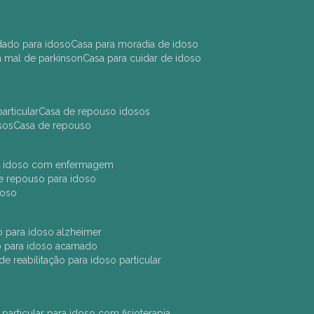
idado para idoso
casa para moradia de idoso
m mal de parkinson
casa para cuidar de idoso
articular
casa de repouso idosos
sos
casa de repouso
ara idoso com enfermagem
 de repouso para idoso
idoso
ção para idoso alzheimer
ão para idoso acamado
a de reabilitação para idoso particular
 particular para idoso com fisioterapia