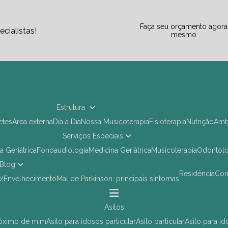
Faça seu orçamento agora
cialistas!
mesmo
Estrutura
letes
Área externa
Dia a Dia
Nossa Musicoterapia
Fisioterapia
Nutrição
Am
Serviços Especiais
ia Geriátrica
Fonoaudiologia
Medicina Geriátrica
Musicoterapia
Odontol
Blog
Residência
Co
o!
Envelhecimento
Mal de Parkinson: principais sintomas
asilos
próximo de mim
asilo para idosos particular
asilo particular
asilo para i