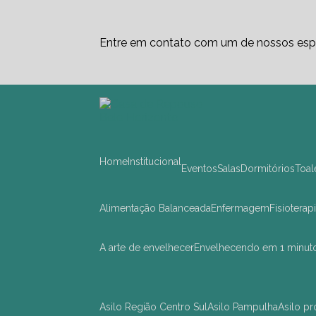
Entre em contato com um de nossos espe
Home
Institucional
Eventos
Salas
Dormitórios
Toa
Alimentação Balanceada
Enfermagem
Fisioterap
A arte de envelhecer
Envelhecendo em 1 minut
asilo Região Centro Sul
asilo Pampulha
asilo 