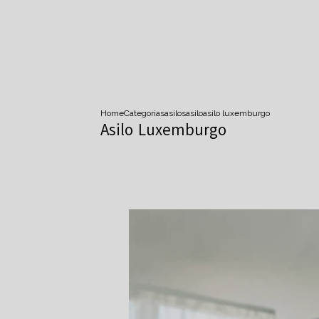
Home
Categorias
asilos
asilo
asilo luxemburgo
Asilo Luxemburgo