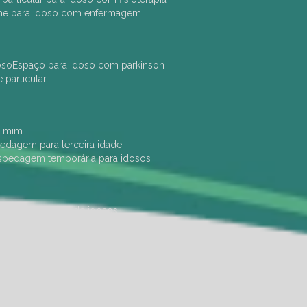
che para idoso com enfermagem
oso
espaço para idoso com parkinson
e particular
e mim
pedagem para terceira idade
ospedagem temporária para idosos
dade física
hotel de idosos
ulha
ilpi para idosos
instituição de idosos
 permanência de idosos