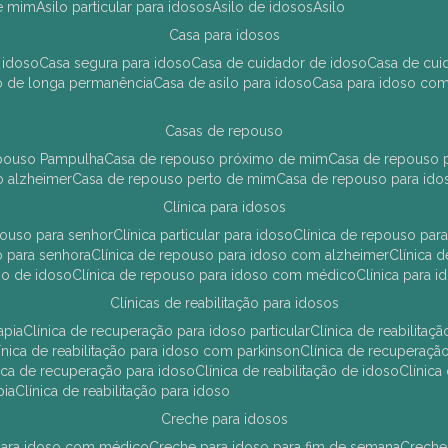
de mim
asilo particular para idosos
asilo de idosos
asilo
casa para idosos
 idoso
casa segura para idoso
casa de cuidador de idoso
casa de cu
so de longa permanência
casa de asilo para idoso
casa para idoso co
casas de repouso
epouso Pampulha
casa de repouso próximo de mim
casa de repouso p
o alzheimer
casa de repouso perto de mim
casa de repouso para ido
clínica para idosos
epouso para senhor
clínica particular para idoso
clínica de repouso p
so para senhora
clínica de repouso para idoso com alzheimer
clínica
uso de idoso
clínica de repouso para idoso com médico
clínica para 
clínicas de reabilitação para idosos
apia
clínica de recuperação para idoso particular
clínica de reabilita
clínica de reabilitação para idoso com parkinson
clínica de recuperaç
ínica de recuperação para idoso
clínica de reabilitação de idoso
clínic
pia
clínica de reabilitação para idoso
creche para idosos
r para idoso com médico
creche para idoso para fim de semana
creche