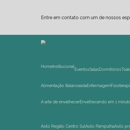
Entre em contato com um de nossos espe
Home
Institucional
Eventos
Salas
Dormitórios
Toa
Alimentação Balanceada
Enfermagem
Fisioterap
A arte de envelhecer
Envelhecendo em 1 minut
asilo Região Centro Sul
asilo Pampulha
asilo 