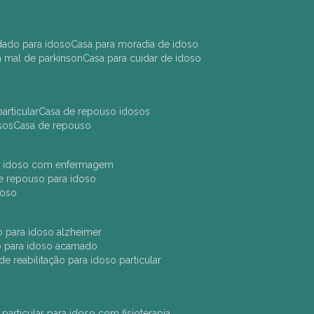
idado para idoso
casa para moradia de idoso
m mal de parkinson
casa para cuidar de idoso
articular
casa de repouso idosos
sos
casa de repouso
ara idoso com enfermagem
 de repouso para idoso
idoso
ção para idoso alzheimer
ão para idoso acamado
a de reabilitação para idoso particular
 particular para idoso com fisioterapia