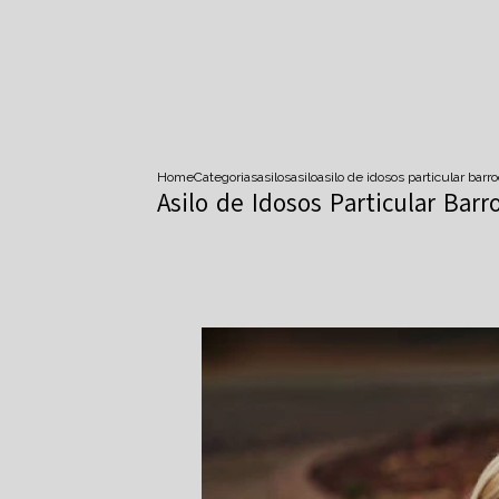
Home
Categorias
asilos
asilo
asilo de idosos particular barr
Asilo de Idosos Particular Barr