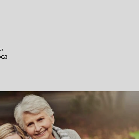
oca
oca