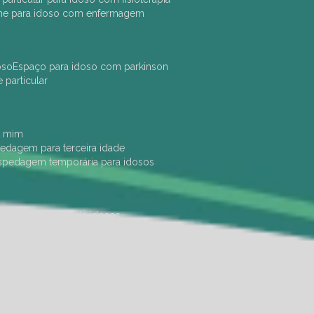
che para idoso com enfermagem
oso
espaço para idoso com parkinson
e particular
e mim
pedagem para terceira idade
ospedagem temporária para idosos
dade física
hotel de idosos
ulha
ilpi para idosos
instituição de idosos
 permanência de idosos