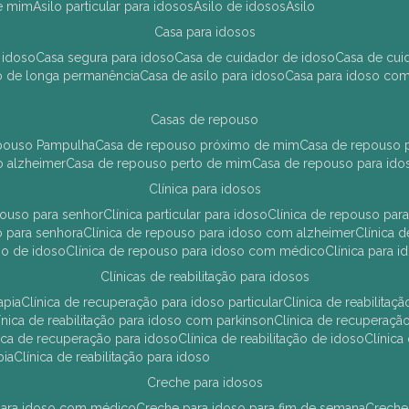
de mim
asilo particular para idosos
asilo de idosos
asilo
casa para idosos
 idoso
casa segura para idoso
casa de cuidador de idoso
casa de cu
so de longa permanência
casa de asilo para idoso
casa para idoso co
casas de repouso
epouso Pampulha
casa de repouso próximo de mim
casa de repouso p
o alzheimer
casa de repouso perto de mim
casa de repouso para ido
clínica para idosos
epouso para senhor
clínica particular para idoso
clínica de repouso p
so para senhora
clínica de repouso para idoso com alzheimer
clínica
uso de idoso
clínica de repouso para idoso com médico
clínica para 
clínicas de reabilitação para idosos
apia
clínica de recuperação para idoso particular
clínica de reabilita
clínica de reabilitação para idoso com parkinson
clínica de recuperaç
ínica de recuperação para idoso
clínica de reabilitação de idoso
clínic
pia
clínica de reabilitação para idoso
creche para idosos
r para idoso com médico
creche para idoso para fim de semana
creche