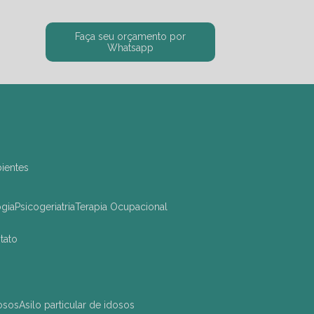
Faça seu orçamento por
Whatsapp
bientes
ogia
Psicogeriatria
Terapia Ocupacional
ntato
dosos
asilo particular de idosos