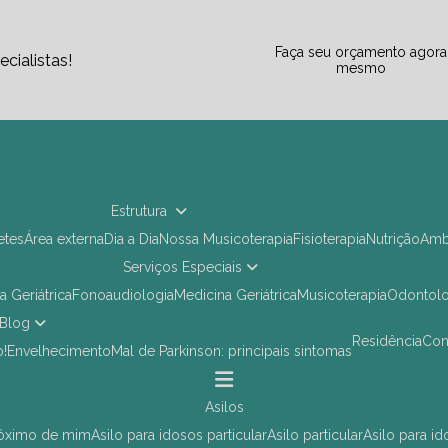
Faça seu orçamento agora
cialistas!
mesmo
Estrutura
letes
Área externa
Dia a Dia
Nossa Musicoterapia
Fisioterapia
Nutrição
Am
Serviços Especiais
ia Geriátrica
Fonoaudiologia
Medicina Geriátrica
Musicoterapia
Odontol
Blog
Residência
Co
o!
Envelhecimento
Mal de Parkinson: principais sintomas
asilos
próximo de mim
asilo para idosos particular
asilo particular
asilo para i