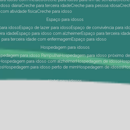
idoso diária
creche para terceira idade
creche para pessoa idosa
cre
 com atividade física
creche para idoso
espaço para idosos
 para idoso
espaço de lazer para idoso
espaço de convivência para id
eira idade
espaço para idoso com alzheimer
espaço para terceira idad
o para terceira idade com enfermagem
espaço para idoso
hospedagem para idosos
ospedagem para idoso Pampulha
hospedagem para idoso próximo d
hospedagem para idoso com alzheimer
hospedagem de idoso
hos
os
hospedagem para idoso perto de mim
hospedagem de idosos
h
hotel para idosos
 idoso Pampulha
hotel para idoso próximo
hotel para idoso com debili
a para terceira idade
hotel para terceira idade
hotel para idoso
instituições de longa permanência para idosos
Região Centro Sul
instituição de longa permanência para idosos Pamp
i asilo
instituição longa permanência para idosos
instituições de longa