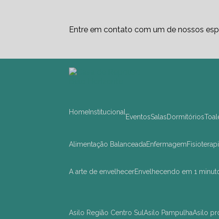
Entre em contato com um de nossos espe
Home
Institucional
Eventos
Salas
Dormitórios
Toa
Alimentação Balanceada
Enfermagem
Fisioterap
A arte de envelhecer
Envelhecendo em 1 minut
asilo Região Centro Sul
asilo Pampulha
asilo 