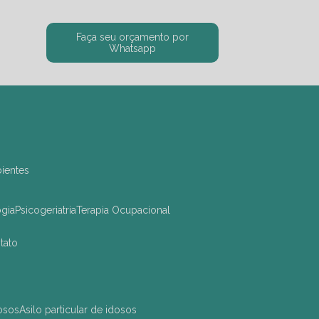
Faça seu orçamento por
Whatsapp
bientes
ogia
Psicogeriatria
Terapia Ocupacional
ntato
dosos
asilo particular de idosos