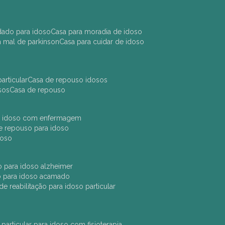
idado para idoso
casa para moradia de idoso
m mal de parkinson
casa para cuidar de idoso
articular
casa de repouso idosos
sos
casa de repouso
ara idoso com enfermagem
 de repouso para idoso
idoso
ção para idoso alzheimer
ão para idoso acamado
a de reabilitação para idoso particular
 particular para idoso com fisioterapia