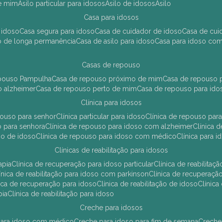
de mim
asilo particular para idosos
asilo de idosos
asilo
casa para idosos
 idoso
casa segura para idoso
casa de cuidador de idoso
casa de cu
so de longa permanência
casa de asilo para idoso
casa para idoso co
casas de repouso
epouso Pampulha
casa de repouso próximo de mim
casa de repouso p
o alzheimer
casa de repouso perto de mim
casa de repouso para ido
clínica para idosos
epouso para senhor
clínica particular para idoso
clínica de repouso p
so para senhora
clínica de repouso para idoso com alzheimer
clínica
uso de idoso
clínica de repouso para idoso com médico
clínica para 
clínicas de reabilitação para idosos
apia
clínica de recuperação para idoso particular
clínica de reabilita
clínica de reabilitação para idoso com parkinson
clínica de recuperaç
ínica de recuperação para idoso
clínica de reabilitação de idoso
clínic
pia
clínica de reabilitação para idoso
creche para idosos
r para idoso com médico
creche para idoso para fim de semana
creche