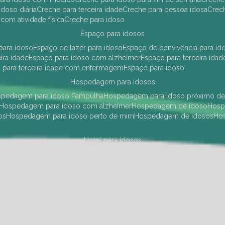
idoso diária
creche para terceira idade
creche para pessoa idosa
cre
 com atividade física
creche para idoso
espaço para idosos
 para idoso
espaço de lazer para idoso
espaço de convivência para id
eira idade
espaço para idoso com alzheimer
espaço para terceira idad
o para terceira idade com enfermagem
espaço para idoso
hospedagem para idosos
ospedagem para idoso Pampulha
hospedagem para idoso próximo d
hospedagem para idoso com alzheimer
hospedagem de idoso
hos
os
hospedagem para idoso perto de mim
hospedagem de idosos
h
hotel para idosos
 idoso Pampulha
hotel para idoso próximo
hotel para idoso com debili
a para terceira idade
hotel para terceira idade
hotel para idoso
instituições de longa permanência para idosos
Região Centro Sul
instituição de longa permanência para idosos Pamp
i asilo
instituição longa permanência para idosos
instituições de longa