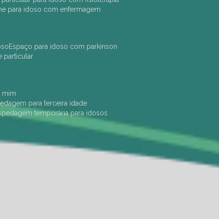
che para idoso com enfermagem
oso
espaço para idoso com parkinson
e particular
e mim
pedagem para terceira idade
ospedagem temporária para idosos
dade física
hotel de idosos
ulha
ilpi para idosos
instituição de idosos
 permanência de idosos