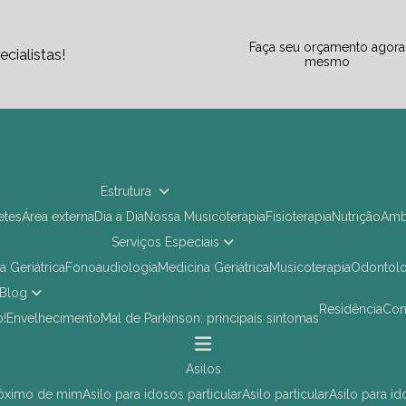
Faça seu orçamento agora
cialistas!
mesmo
Estrutura
letes
Área externa
Dia a Dia
Nossa Musicoterapia
Fisioterapia
Nutrição
Am
Serviços Especiais
ia Geriátrica
Fonoaudiologia
Medicina Geriátrica
Musicoterapia
Odontol
Blog
Residência
Co
o!
Envelhecimento
Mal de Parkinson: principais sintomas
asilos
próximo de mim
asilo para idosos particular
asilo particular
asilo para i