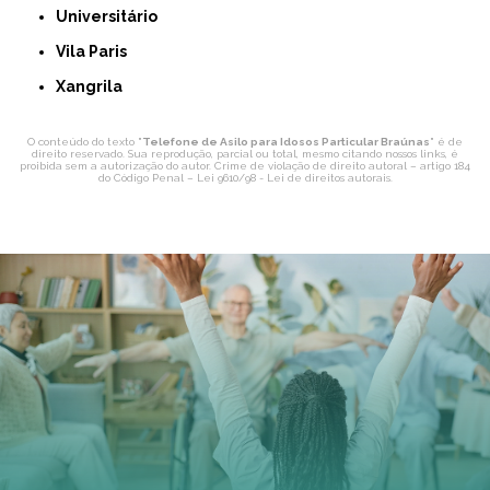
Universitário
Vila Paris
Xangrila
O conteúdo do texto "
Telefone de Asilo para Idosos Particular Braúnas
" é de
direito reservado. Sua reprodução, parcial ou total, mesmo citando nossos links, é
proibida sem a autorização do autor. Crime de violação de direito autoral – artigo 184
do Código Penal –
Lei 9610/98 - Lei de direitos autorais
.