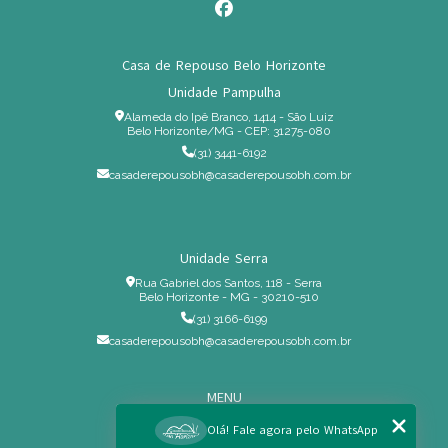
Casa de Repouso Belo Horizonte
Unidade Pampulha
Alameda do Ipê Branco, 1414 - São Luiz
Belo Horizonte/MG - CEP: 31275-080
(31) 3441-6192
casaderepousobh@casaderepousobh.com.br
Unidade Serra
Rua Gabriel dos Santos, 118 - Serra
Belo Horizonte - MG - 30210-510
(31) 3166-6199
casaderepousobh@casaderepousobh.com.br
MENU
Home
Olá! Fale agora pelo WhatsApp