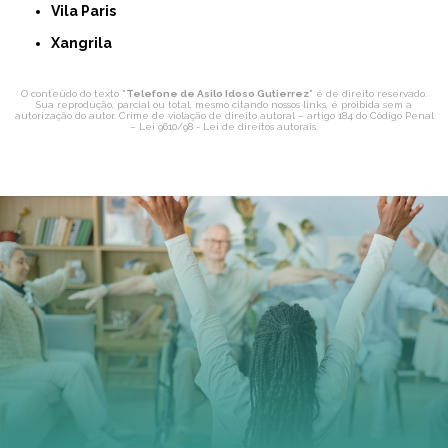
Vila Paris
Xangrila
O conteúdo do texto "
Telefone de Asilo Idoso Gutierrez
" é de direito reservado.
Sua reprodução, parcial ou total, mesmo citando nossos links, é proibida sem a
autorização do autor. Crime de violação de direito autoral – artigo 184 do Código Penal
–
Lei 9610/98 - Lei de direitos autorais
.