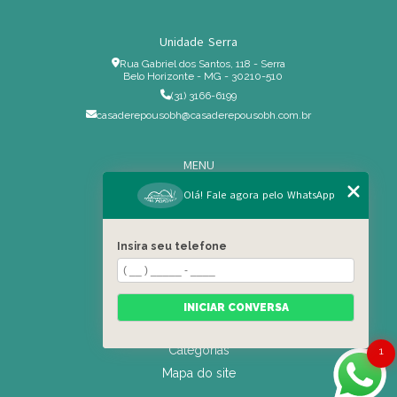
Unidade Serra
Rua Gabriel dos Santos, 118 - Serra
Belo Horizonte - MG - 30210-510
(31) 3166-6199
casaderepousobh@casaderepousobh.com.br
MENU
Home
Olá! Fale agora pelo WhatsApp
Institucional
Estrutura
Insira seu telefone
Serviços Especiais
Blog
Residência
INICIAR CONVERSA
Contato
Categorias
1
Mapa do site