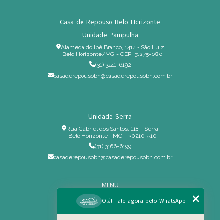
Casa de Repouso Belo Horizonte
Unidade Pampulha
Alameda do Ipê Branco, 1414 - São Luiz
Belo Horizonte/MG - CEP: 31275-080
(31) 3441-6192
casaderepousobh@casaderepousobh.com.br
Unidade Serra
Rua Gabriel dos Santos, 118 - Serra
Belo Horizonte - MG - 30210-510
(31) 3166-6199
casaderepousobh@casaderepousobh.com.br
MENU
Home
Olá! Fale agora pelo WhatsApp
Institucional