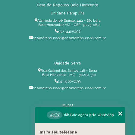
Casa de Repouso Belo Horizonte
Unidade Pampulha
Alameda do Ipê Branco, 1414 - São Luiz
Belo Horizonte/MG - CEP: 31275-080
(31) 3441-6192
casaderepousobh@casaderepousobh.com.br
Unidade Serra
Rua Gabriel dos Santos, 118 - Serra
Belo Horizonte - MG - 30210-510
(31) 3166-6199
casaderepousobh@casaderepousobh.com.br
MENU
Home
Olá! Fale agora pelo WhatsApp
Institucional
Estrutura
Insira seu telefone